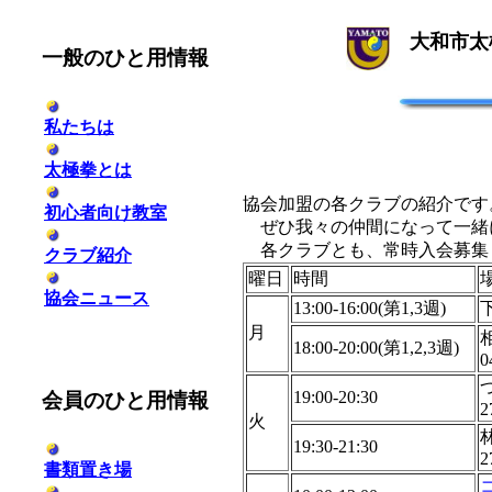
大和市太
一般のひと用情報
私たちは
太極拳とは
協会加盟の各クラブの紹介です
初心者向け教室
ぜひ我々の仲間になって一緒
各クラブとも、常時入会募集
クラブ紹介
曜日
時間
協会ニュース
13:00-16:00(第1,3週)
月
18:00-20:00(第1,2,3週)
0
19:00-20:30
会員のひと用情報
2
火
19:30-21:30
2
書類置き場