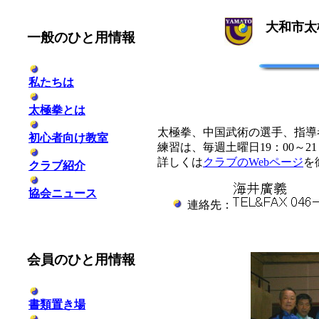
大和市太
一般のひと用情報
私たちは
太極拳とは
太極拳、中国武術の選手、指導
初心者向け教室
練習は、毎週土曜日19：00～2
詳しくは
クラブのWebページ
を
クラブ紹介
協会ニュース
連絡先：
会員のひと用情報
書類置き場