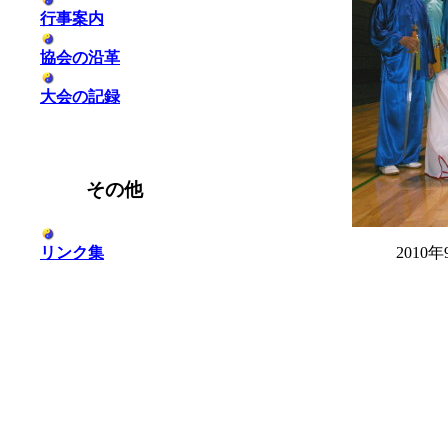
行事案内
協会の沿革
大会の記録
その他
リンク集
201