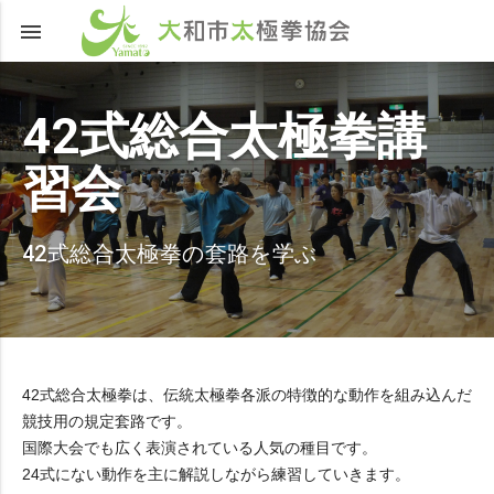

42式総合太極拳講
習会
42式総合太極拳の套路を学ぶ
42式総合太極拳は、伝統太極拳各派の特徴的な動作を組み込んだ
競技用の規定套路です。
国際大会でも広く表演されている人気の種目です。
24式にない動作を主に解説しながら練習していきます。