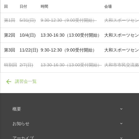
回
日付
時間
会場
第1回
5/31(日)
9:30-12:30（9:00受付開始）
大和スポーツセン
第2回
10/4(日)
13:30-16:30（13:00受付開始）
大和スポーツセン
第3回
11/22(日)
9:30-12:30（9:00受付開始）
大和スポーツセン
特別回
2/7(日)
13:30-16:30（13:00受付開始）
大和市市民交流拠
arrow_back
講習会一覧
概要
お知らせ
アーカイブ