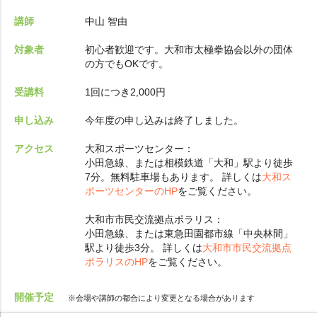
講師
中山 智由
対象者
初心者歓迎です。大和市太極拳協会以外の団体
の方でもOKです。
受講料
1回につき2,000円
申し込み
今年度の申し込みは終了しました。
アクセス
大和スポーツセンター：
小田急線、または相模鉄道「大和」駅より徒歩
7分。無料駐車場もあります。 詳しくは
大和ス
ポーツセンターのHP
をご覧ください。
大和市市民交流拠点ポラリス：
小田急線、または東急田園都市線「中央林間」
駅より徒歩3分。 詳しくは
大和市市民交流拠点
ポラリスのHP
をご覧ください。
開催予定
※会場や講師の都合により変更となる場合があります